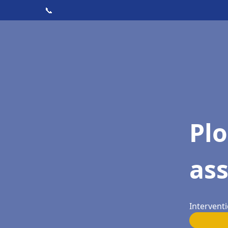
📞
Pl
as
Intervent