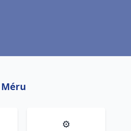
t Méru
⚙️