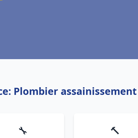
ce: Plombier assainissemen
🔧
🔨