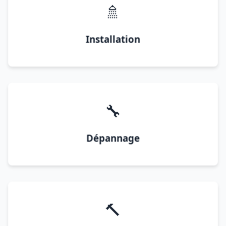
🚿
Installation
🔧
Dépannage
🔨