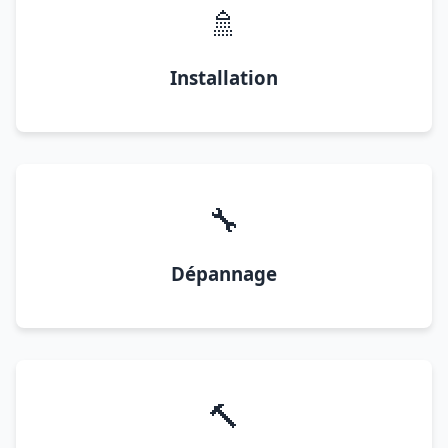
🚿
Installation
🔧
Dépannage
🔨