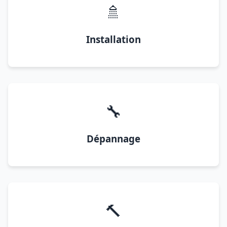
🚿
Installation
🔧
Dépannage
🔨