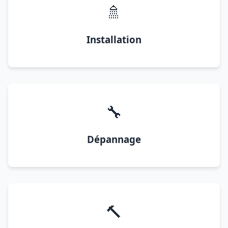
🚿
Installation
🔧
Dépannage
🔨