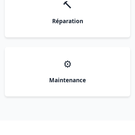
🔨
Réparation
⚙️
Maintenance