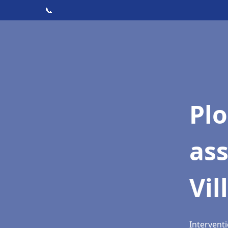
📞
Pl
ass
Vil
Interventi