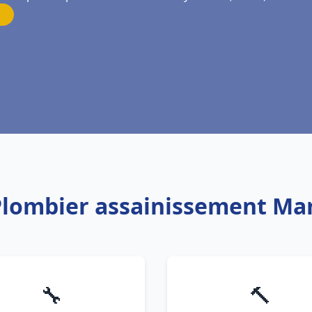
Plombier assainissement Marl
🔧
🔨