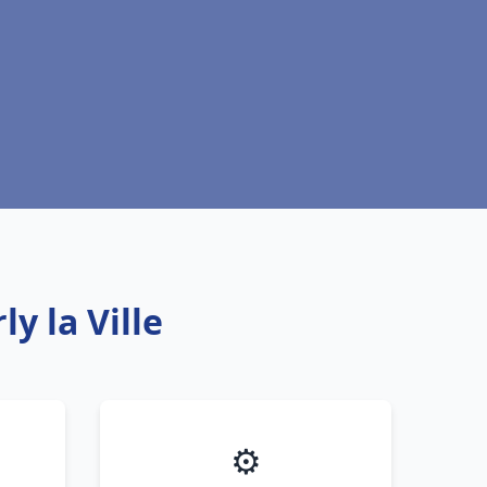
y la Ville
⚙️