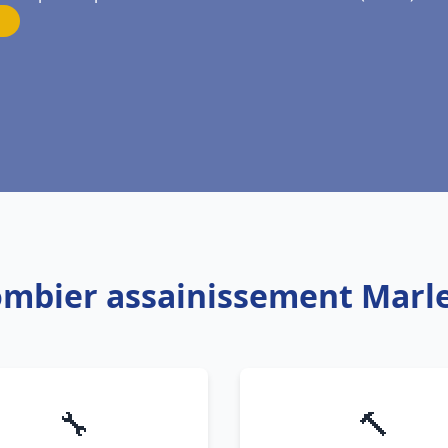
lombier assainissement Marle
🔧
🔨