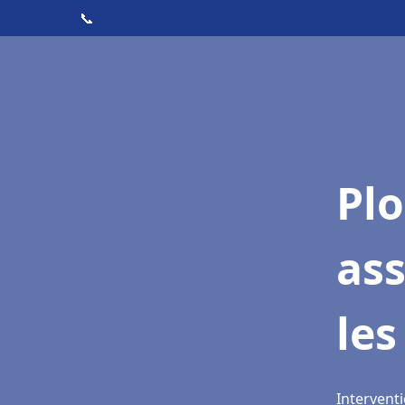
📞
Pl
as
les
Interventi