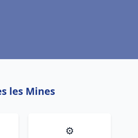
s les Mines
⚙️