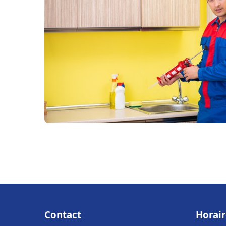
Contact
Horair