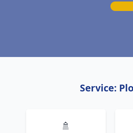
Service: P
🚿