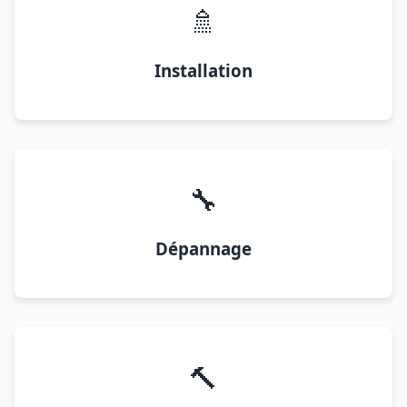
🚿
Installation
🔧
Dépannage
🔨