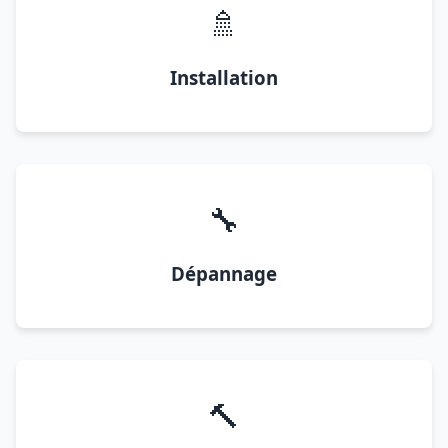
🚿
Installation
🔧
Dépannage
🔨