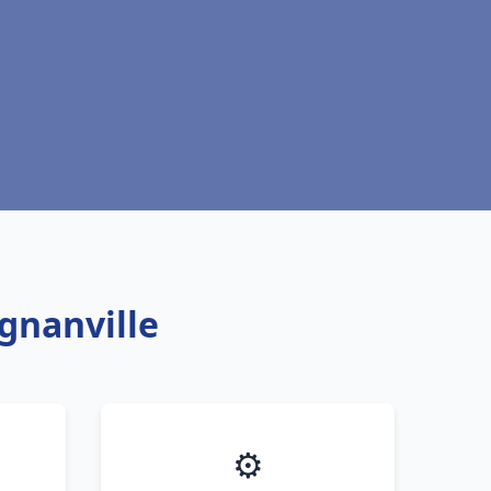
gnanville
⚙️