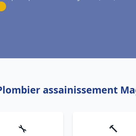
 Plombier assainissement Ma
🔧
🔨