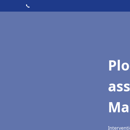
📞
Pl
as
Ma
Interventi