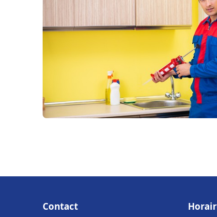
Contact
Horair