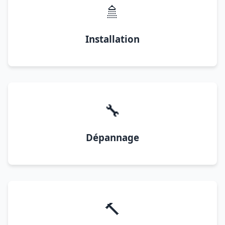
🚿
Installation
🔧
Dépannage
🔨