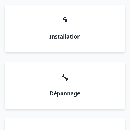
🚿
Installation
🔧
Dépannage