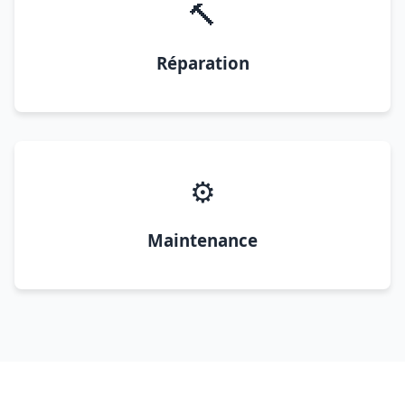
🔨
Réparation
⚙️
Maintenance