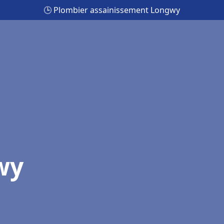
🕒 Plombier assainissement Longwy
wy