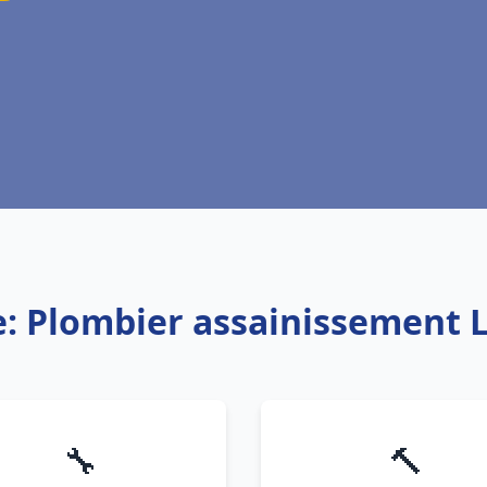
e: Plombier assainissement
🔧
🔨