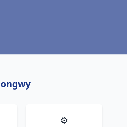
 Longwy
⚙️