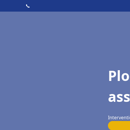
📞
Pl
as
Intervent