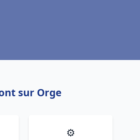
ont sur Orge
⚙️