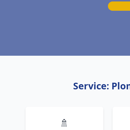
Service: Pl
🚿