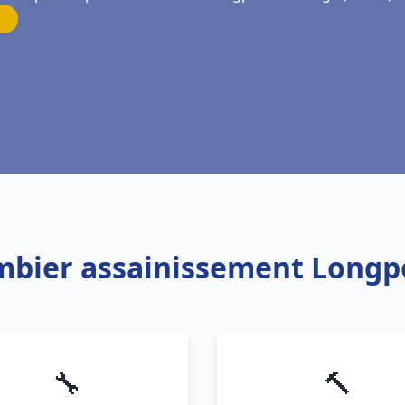
ombier assainissement Longp
🔧
🔨