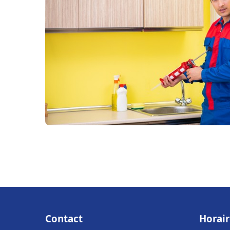
Contact
Horair