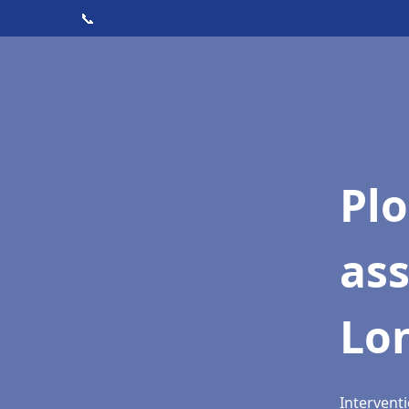
📞
Pl
as
Lo
Intervent