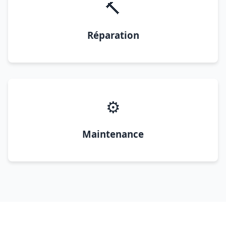
🔨
Réparation
⚙️
Maintenance