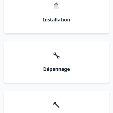
🚿
Installation
🔧
Dépannage
🔨