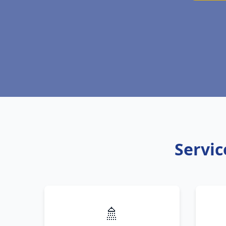
Servic
🚿