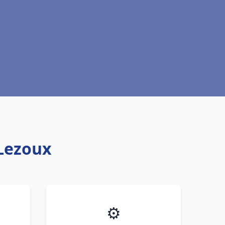
 Lezoux
⚙️