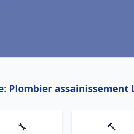
e: Plombier assainissement
🔧
🔨