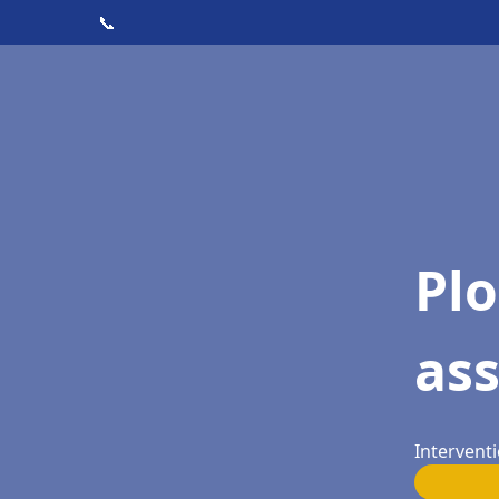
📞
Pl
as
Interventi