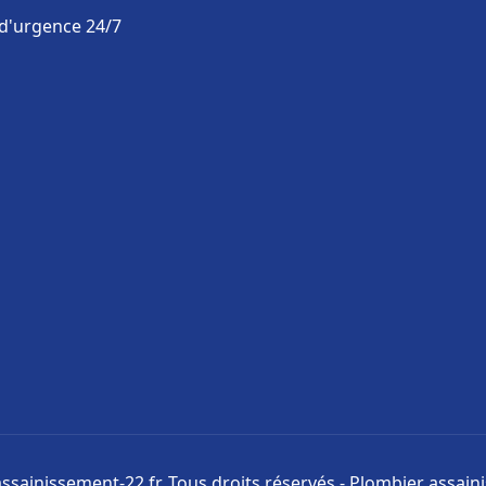
 d'urgence 24/7
ssainissement-22.fr. Tous droits réservés - Plombier assai