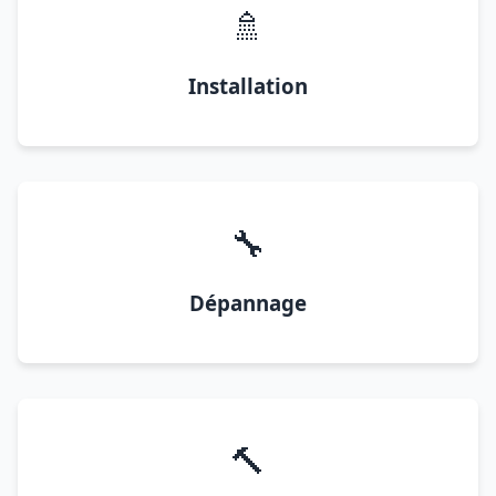
🚿
Installation
🔧
Dépannage
🔨