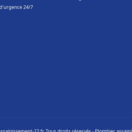
 d'urgence 24/7
ssainissement-22.fr. Tous droits réservés - Plombier assai