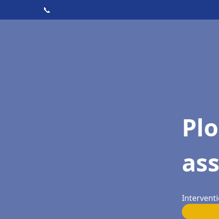
📞
Pl
as
Intervent