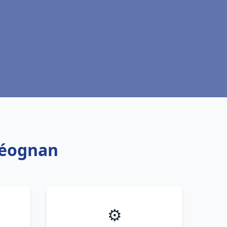
Léognan
⚙️