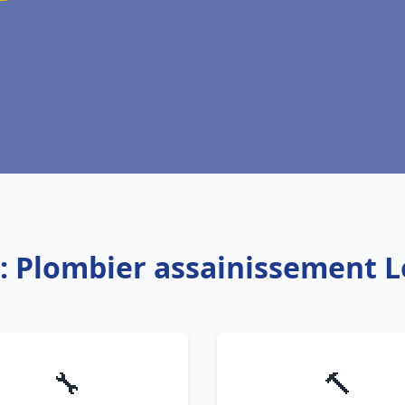
e: Plombier assainissement 
🔧
🔨