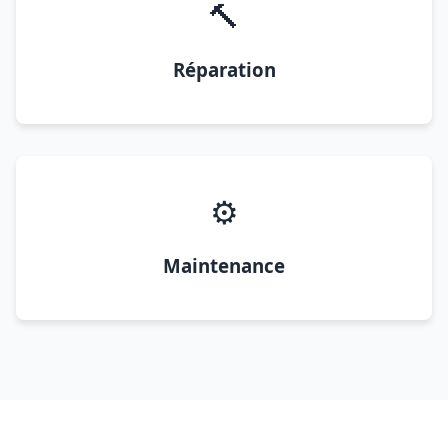
🔨
Réparation
⚙️
Maintenance