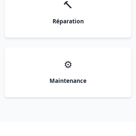
🔨
Réparation
⚙️
Maintenance