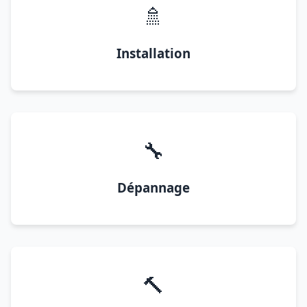
🚿
Installation
🔧
Dépannage
🔨