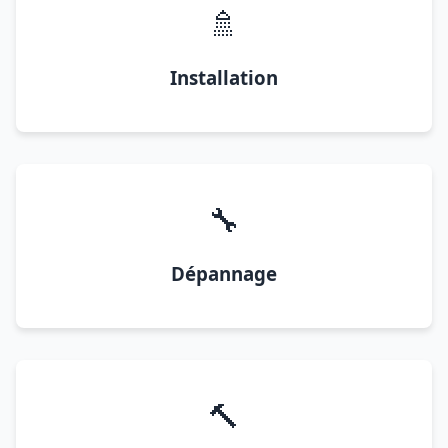
🚿
Installation
🔧
Dépannage
🔨