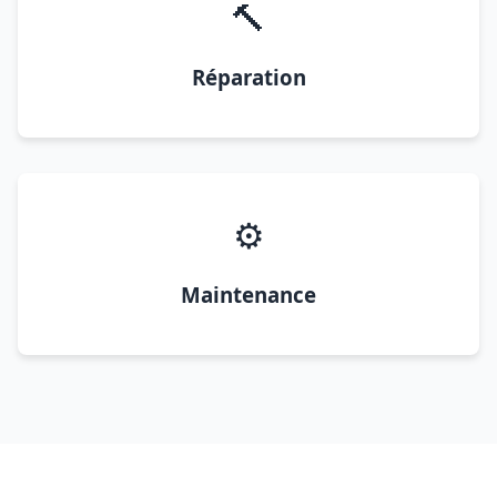
🔨
Réparation
⚙️
Maintenance