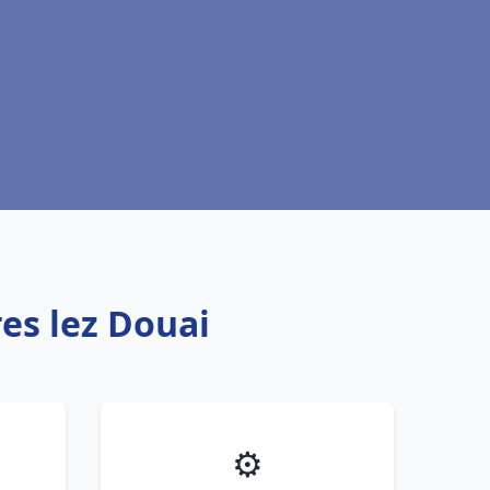
es lez Douai
⚙️