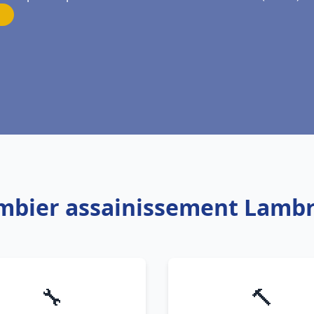
ombier assainissement Lambr
🔧
🔨