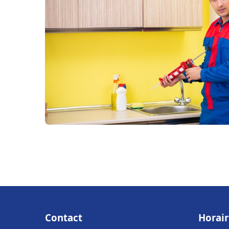
Contact
Horair