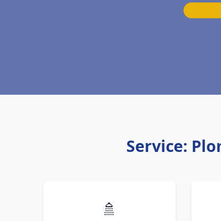
Service: Pl
🚿