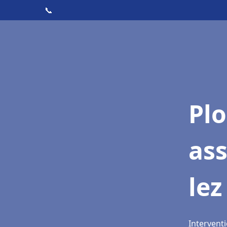
📞
Pl
as
lez
Intervent