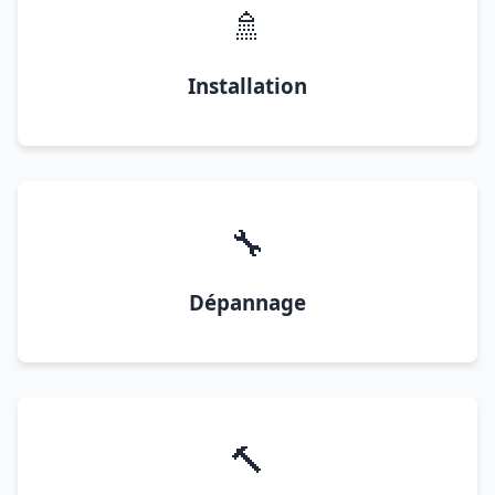
🚿
Installation
🔧
Dépannage
🔨