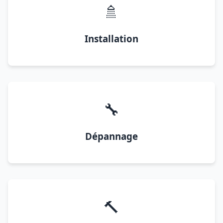
🚿
Installation
🔧
Dépannage
🔨