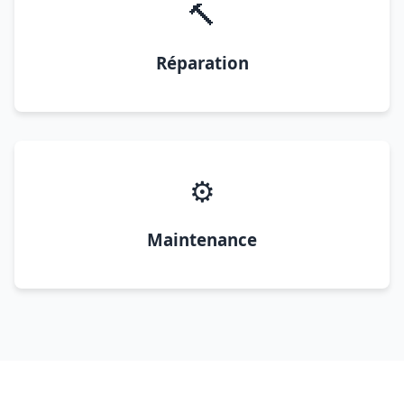
🔨
Réparation
⚙️
Maintenance