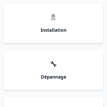
🚿
Installation
🔧
Dépannage