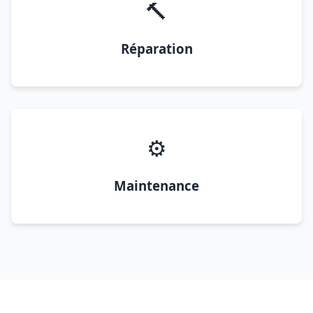
🔨
Réparation
⚙️
Maintenance