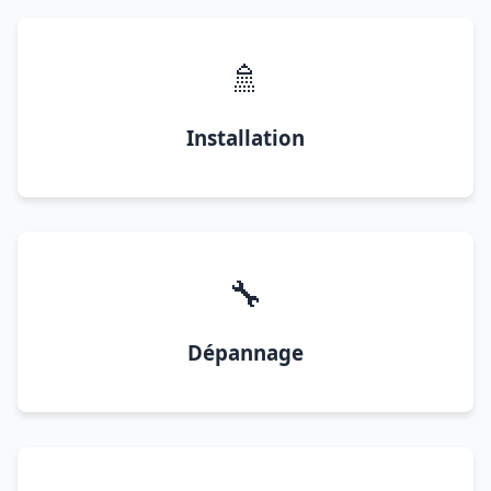
🚿
Installation
🔧
Dépannage