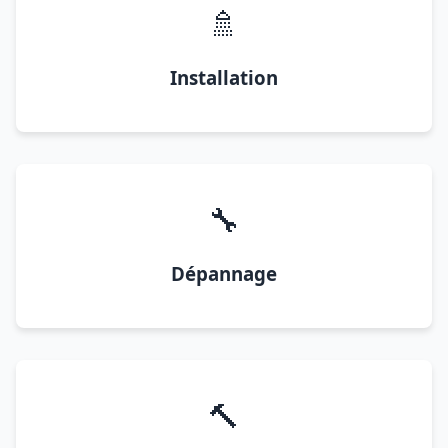
🚿
Installation
🔧
Dépannage
🔨