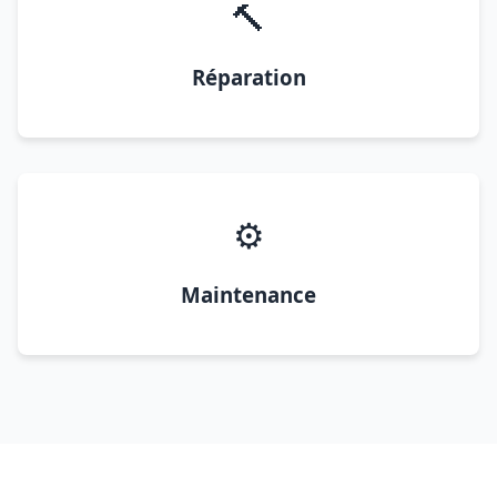
🔨
Réparation
⚙️
Maintenance