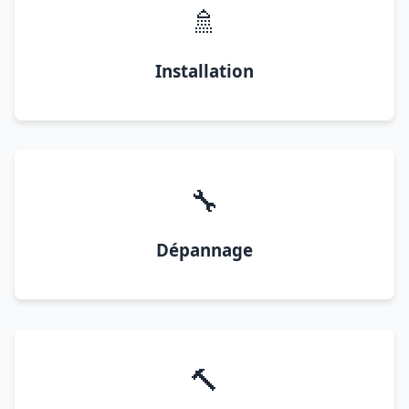
🚿
Installation
🔧
Dépannage
🔨