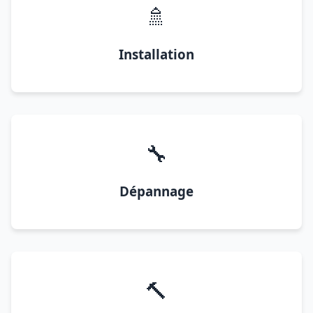
🚿
Installation
🔧
Dépannage
🔨