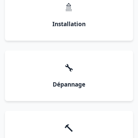
🚿
Installation
🔧
Dépannage
🔨