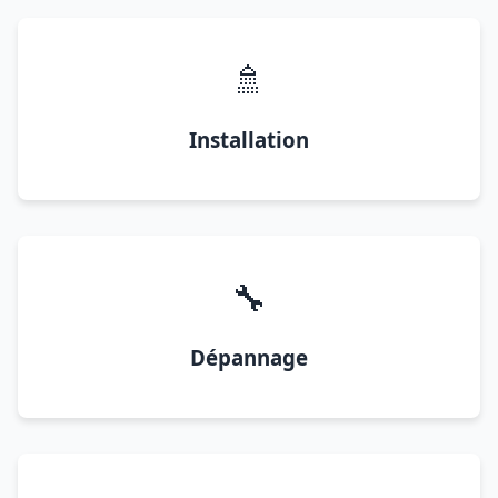
🚿
Installation
🔧
Dépannage