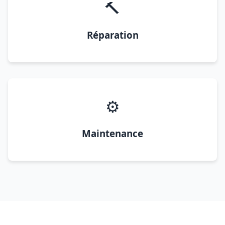
🔨
Réparation
⚙️
Maintenance