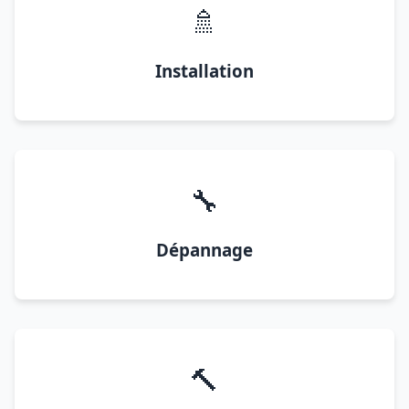
🚿
Installation
🔧
Dépannage
🔨