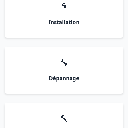
🚿
Installation
🔧
Dépannage
🔨