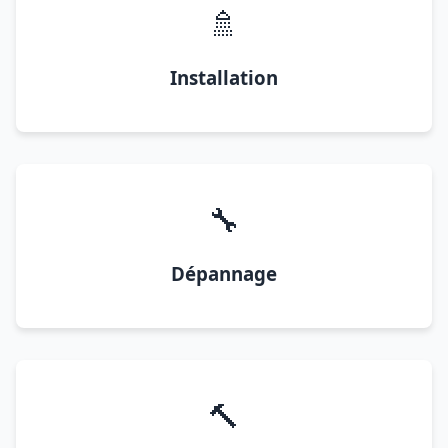
🚿
Installation
🔧
Dépannage
🔨