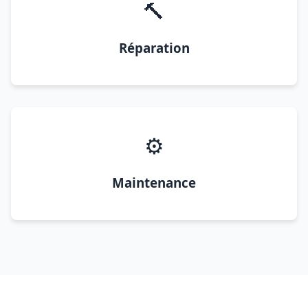
🔨
Réparation
⚙️
Maintenance