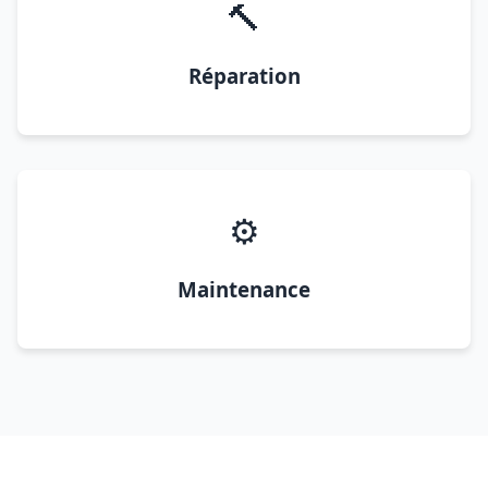
🔨
Réparation
⚙️
Maintenance