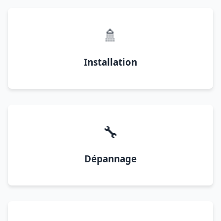
🚿
Installation
🔧
Dépannage