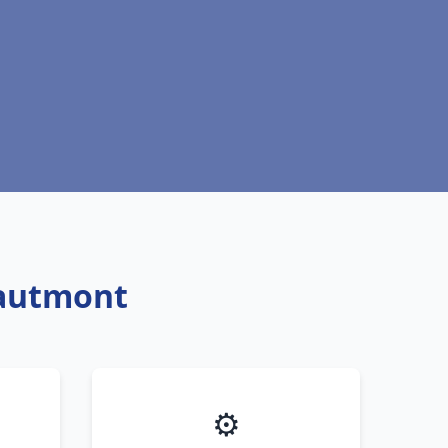
Hautmont
⚙️