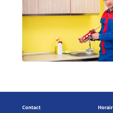
Contact
Horair