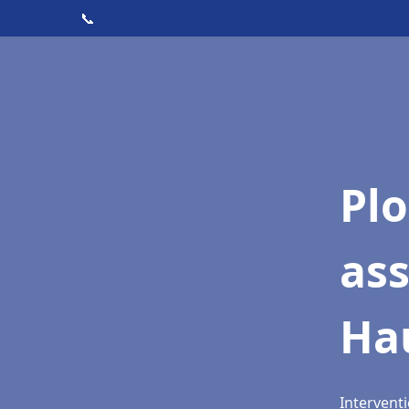
📞
Pl
as
Ha
Intervent