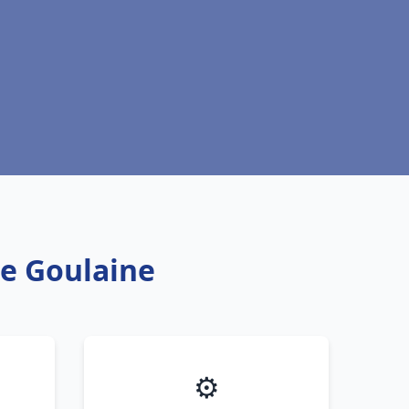
te Goulaine
⚙️