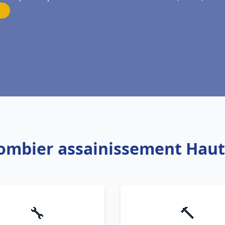
lombier assainissement Hau
🔧
🔨