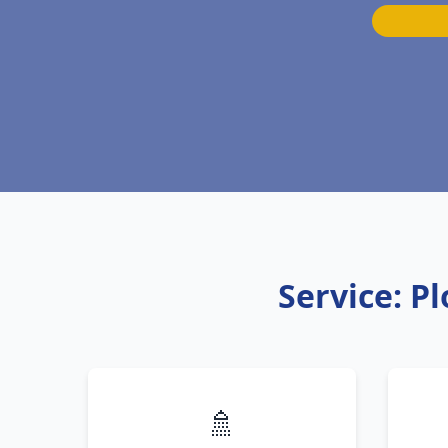
Service: P
🚿