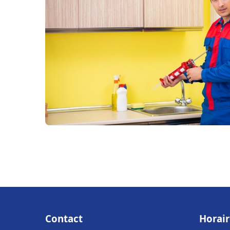
Contact
Horair