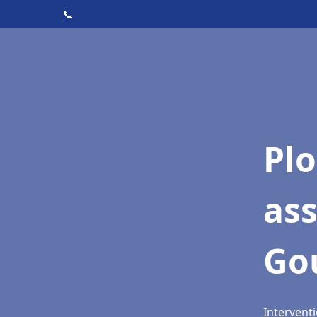
📞
Pl
as
Go
Intervent