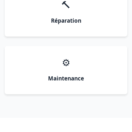
🔨
Réparation
⚙️
Maintenance