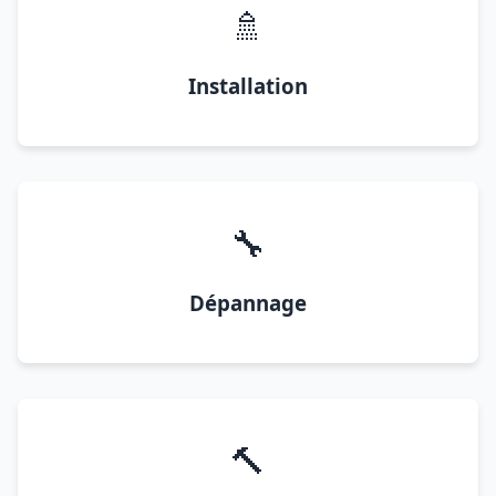
🚿
Installation
🔧
Dépannage
🔨