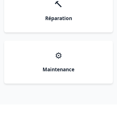
🔨
Réparation
⚙️
Maintenance