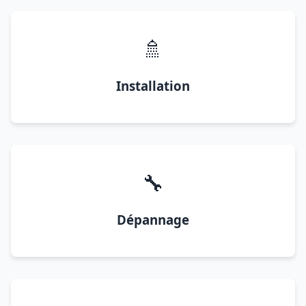
🚿
Installation
🔧
Dépannage