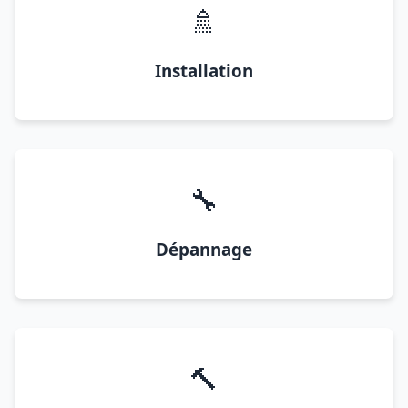
🚿
Installation
🔧
Dépannage
🔨