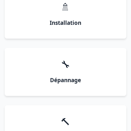
🚿
Installation
🔧
Dépannage
🔨