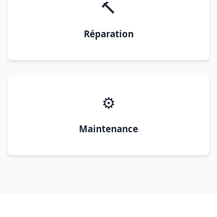
🔨
Réparation
⚙️
Maintenance