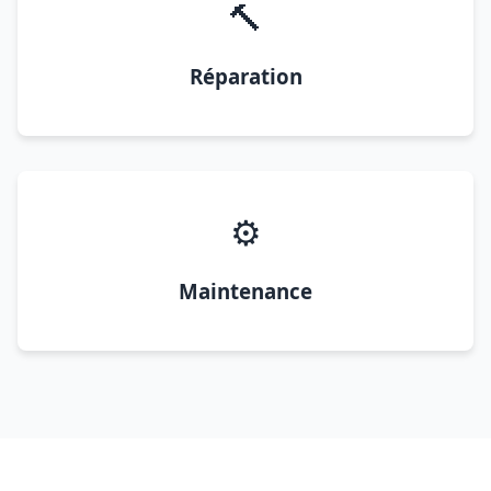
🔨
Réparation
⚙️
Maintenance